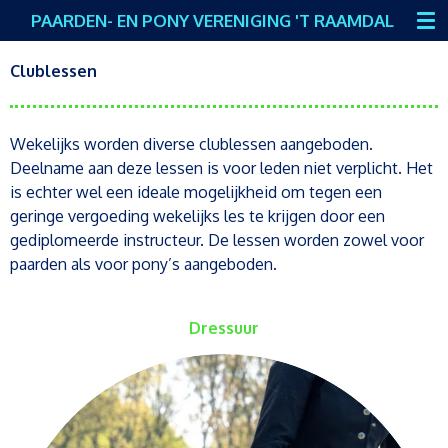
PAARDEN- EN PONY VERENIGING 'T RAAMDAL
Ga
direct
naar
Clublessen
de
hoofdinhoud
Wekelijks worden diverse clublessen aangeboden.
Deelname aan deze lessen is voor leden niet verplicht. Het
is echter wel een ideale mogelijkheid om tegen een
geringe vergoeding wekelijks les te krijgen door een
gediplomeerde instructeur. De lessen worden zowel voor
paarden als voor pony’s aangeboden.
Dressuur